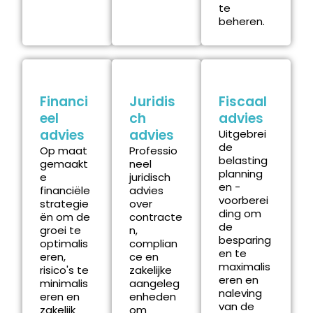
te
beheren.
Financi
Juridis
Fiscaal
eel
ch
advies
advies
advies
Uitgebrei
de
Op maat
Professio
belasting
gemaakt
neel
planning
e
juridisch
en -
financiële
advies
voorberei
strategie
over
ding om
ën om de
contracte
de
groei te
n,
besparing
optimalis
complian
en te
eren,
ce en
maximalis
risico's te
zakelijke
eren en
minimalis
aangeleg
naleving
eren en
enheden
van de
zakelijk
om