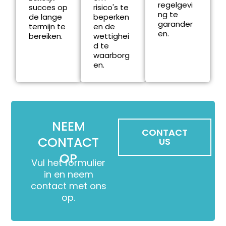
regelgevi
succes op
risico's te
ng te
de lange
beperken
garander
termijn te
en de
en.
bereiken.
wettighei
d te
waarborg
en.
NEEM
CONTACT
CONTACT
US
OP
Vul het formulier
in en neem
contact met ons
op.