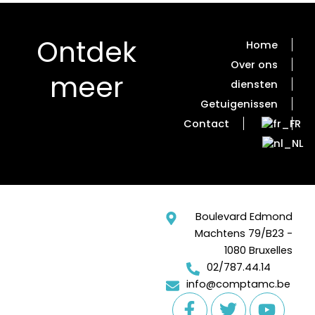
Ontdek
Home
Over ons
meer
diensten
Getuigenissen
Contact
Boulevard Edmond
Machtens 79/B23 -
1080 Bruxelles
02/787.44.14
info@comptamc.be
F
T
Y