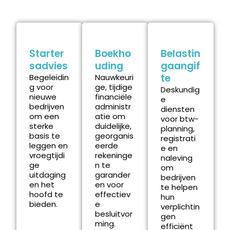
Starter
Boekho
Belastin
sadvies
uding
gaangif
te
Begeleidin
Nauwkeuri
g voor
ge, tijdige
Deskundig
nieuwe
financiële
e
bedrijven
administr
diensten
om een ​​
atie om
voor btw-
sterke
duidelijke,
planning,
basis te
georganis
registrati
leggen en
eerde
e en
vroegtijdi
rekeninge
naleving
ge
n te
om
uitdaging
garander
bedrijven
en het
en voor
te helpen
hoofd te
effectiev
hun
bieden.
e
verplichtin
besluitvor
gen
ming.
efficiënt