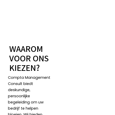
weten over
centraal.
contact
ons?
Wilt u
met ons op.
Lees
weten wat
Lees
meer
we doen?
meer
Lees
meer
WAAROM
VOOR ONS
KIEZEN?
Compta Management
Consult biedt
deskundige,
persoonlijke
begeleiding om uw
bedrijf te helpen
bloeien. Wij bieden