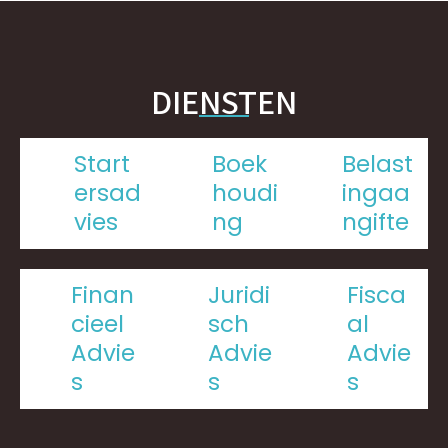
DIENSTEN
Start
Boek
Belast
Ersad
Houdi
Ingaa
Vies
Ng
Ngifte
Finan
Juridi
Fisca
Cieel
Sch
Al
Advie
Advie
Advie
S
S
S