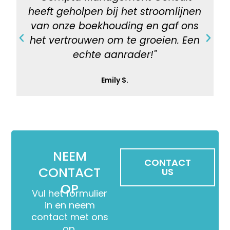
heeft geholpen bij het stroomlijnen
van onze boekhouding en gaf ons
het vertrouwen om te groeien. Een
P
N
echte aanrader!"
r
e
e
x
Emily S.
v
t
i
o
u
NEEM
s
CONTACT
CONTACT
US
OP
Vul het formulier
in en neem
contact met ons
op.