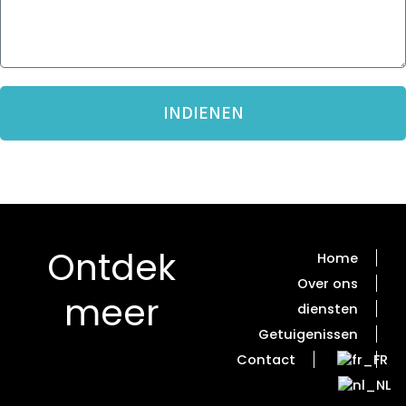
R
E
I
R
C
P
H
T
INDIENEN
Ontdek
Home
Over ons
meer
diensten
Getuigenissen
Contact