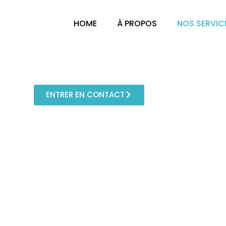
Aller
au
HOME
À PROPOS
NOS SERVIC
contenu
Compta Management Consult
Nos services
ENTRER EN CONTACT