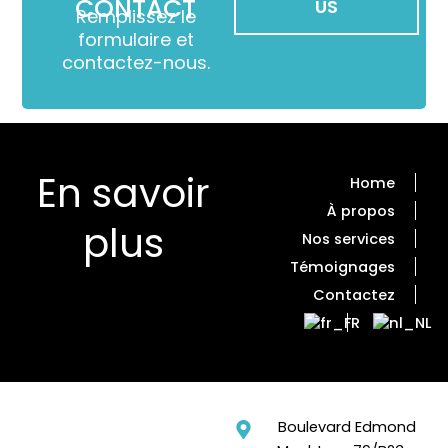
CONTACT
US
Remplissez le
formulaire et
contactez-nous.
En savoir
Home
À propos
plus
Nos services
Témoignages
Contactez
Boulevard Edmond