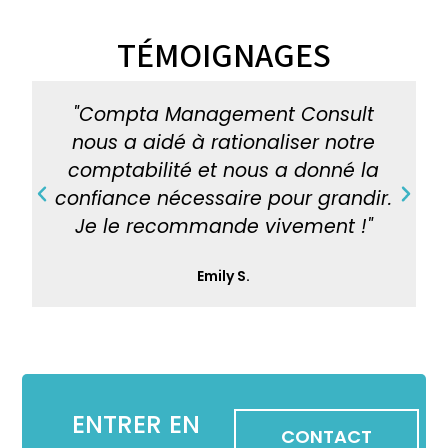
TÉMOIGNAGES
"Compta Management Consult
"
nous a aidé à rationaliser notre
comptabilité et nous a donné la
confiance nécessaire pour grandir.
P
N
Je le recommande vivement !"
r
e
e
x
Emily S.
v
t
i
o
u
ENTRER EN
s
CONTACT